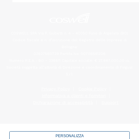
COSWELL SPA Via P. Gobetti n. 4 – 40050 Funo di Argelato (BO)
Codice fiscale e n. d’iscrizione del Registro delle Imprese di
Bologna:
02827560729 Partita Iva: 00708541206
Numero R.E.A. : BO – 336611 Capitale sociale: € 27.867.000,00 i.v.
Società soggetta all’attività di Direzione e coordinamento di Fingual
S.r.l.
Privacy Policy
Cookie Policy
Informativa a clienti e fornitori
Dichiarazione di accessibilità
Support
PERSONALIZZA