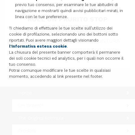
previo tuo consenso, per esaminare le tue abitudini di
navigazione e mostrarti quindi avvisi pubblicitari mirati, in
linea con le tue preferenze.
ROLL ON PRURITO STOP
DOPOPUNTURA
Ti chiediamo di effettuare le tue scelte sull’utilizzo dei
cookie di profilazione, selezionando uno dei bottoni sotto
ROLL ON PRURITO STOP DOPOPUNTURA
riportati. Puoi avere maggiori dettagli visionando
l’Informativa estesa cookie
.
allevia il fastidio delle punture con azione
La chiusura del presente banner comporterà il permanere
calmante, rinfrescante e lenitiva all’aloe vera.
dei soli cookie tecnici ed analytics, per i quali non occorre il
tuo consenso.
Potrai comunque modificare le tue scelte in qualsiasi
momento, accedendo al link presente nel footer.
Home
I'm Green™
The Original Formula
Prodotti