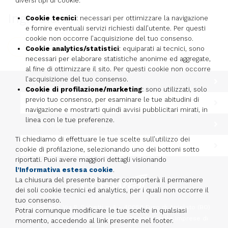
diversi tipi di cookie:
Ingredienti
Cookie tecnici
: necessari per ottimizzare la navigazione
e fornire eventuali servizi richiesti dall’utente. Per questi
cookie non occorre l’acquisizione del tuo consenso.
Leggi tutti gli ingredienti
Cookie analytics/statistici
: equiparati ai tecnici, sono
necessari per elaborare statistiche anonime ed aggregate,
al fine di ottimizzare il sito. Per questi cookie non occorre
l’acquisizione del tuo consenso.
Home
Cookie di profilazione/marketing
: sono utilizzati, solo
previo tuo consenso, per esaminare le tue abitudini di
I'm Green™
navigazione e mostrarti quindi avvisi pubblicitari mirati, in
linea con le tue preferenze.
The Original Formula
Ti chiediamo di effettuare le tue scelte sull’utilizzo dei
Prodotti
cookie di profilazione, selezionando uno dei bottoni sotto
riportati. Puoi avere maggiori dettagli visionando
l’Informativa estesa cookie
.
La chiusura del presente banner comporterà il permanere
dei soli cookie tecnici ed analytics, per i quali non occorre il
tuo consenso.
COSWELL SPA Via P. Gobetti n. 4 – 40050 Funo di Argelato (BO)
Potrai comunque modificare le tue scelte in qualsiasi
Codice fiscale e n. d’iscrizione del Registro delle Imprese di
momento, accedendo al link presente nel footer.